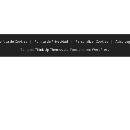
olítica de Cookies
Política de Privacidad
Personalizar Cookies
Aviso Leg
Tema de
Think Up Themes Ltd
. Funciona con
WordPress
.