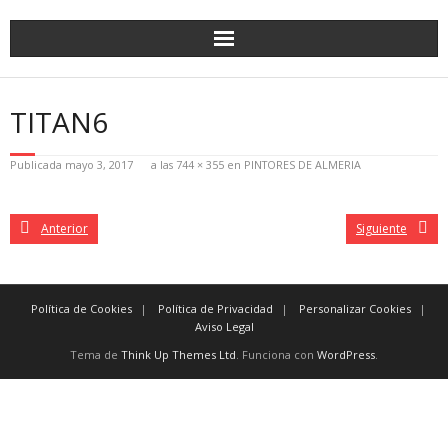
TITAN6
Publicada
mayo 3, 2017
a las
744 × 355
en
PINTORES DE ALMERIA
Anterior
Siguiente
Política de Cookies
Política de Privacidad
Personalizar Cookies
Aviso Legal
Tema de
Think Up Themes Ltd
. Funciona con
WordPress
.