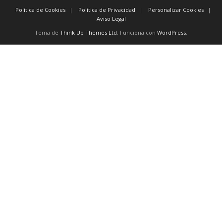
Política de Cookies
Política de Privacidad
Personalizar Cookies
Aviso Legal
Tema de
Think Up Themes Ltd
. Funciona con
WordPress
.