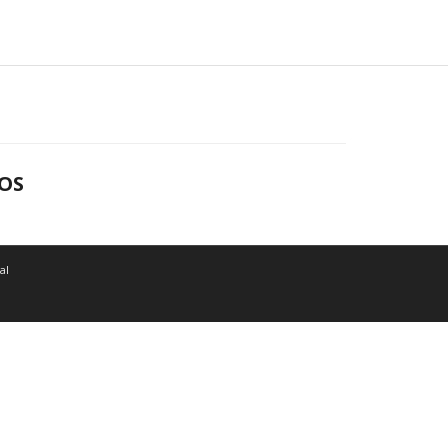
OS
al