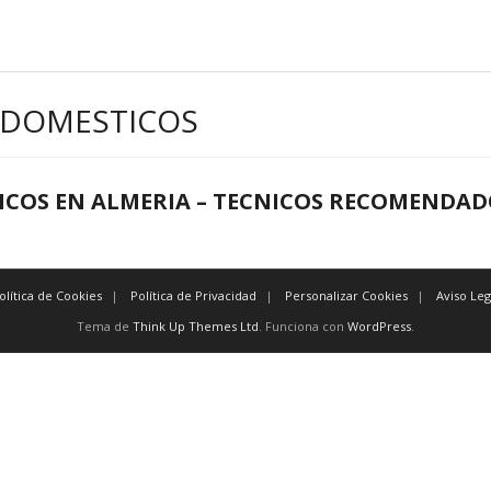
ODOMESTICOS
ICOS EN ALMERIA – TECNICOS RECOMENDAD
olítica de Cookies
Política de Privacidad
Personalizar Cookies
Aviso Leg
Tema de
Think Up Themes Ltd
. Funciona con
WordPress
.