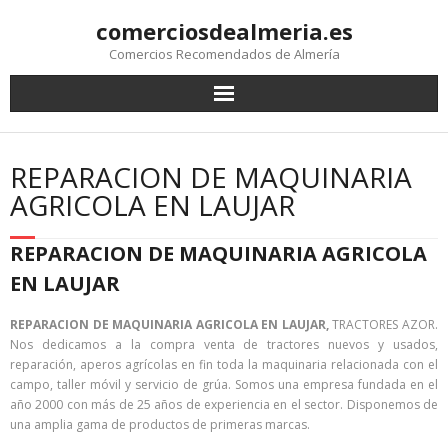
comerciosdealmeria.es
Comercios Recomendados de Almería
REPARACION DE MAQUINARIA
AGRICOLA EN LAUJAR
REPARACION DE MAQUINARIA AGRICOLA
EN LAUJAR
REPARACION DE MAQUINARIA AGRICOLA EN LAUJAR,
TRACTORES AZOR.
Nos dedicamos a la compra venta de tractores nuevos y usados,
reparación, aperos agrícolas en fin toda la maquinaria relacionada con el
campo, taller móvil y servicio de grúa. Somos una empresa fundada en el
año 2000 con más de 25 años de experiencia en el sector. Disponemos de
una amplia gama de productos de primeras marcas.