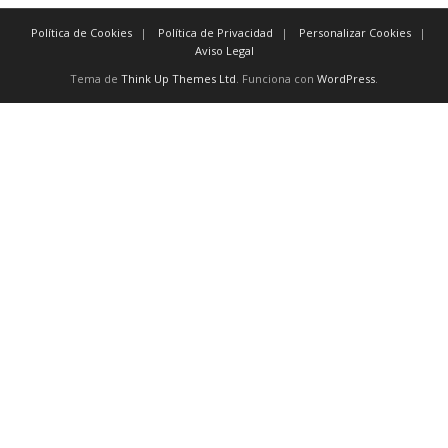
Política de Cookies
Política de Privacidad
Personalizar Cookies
Aviso Legal
Tema de
Think Up Themes Ltd
. Funciona con
WordPress
.