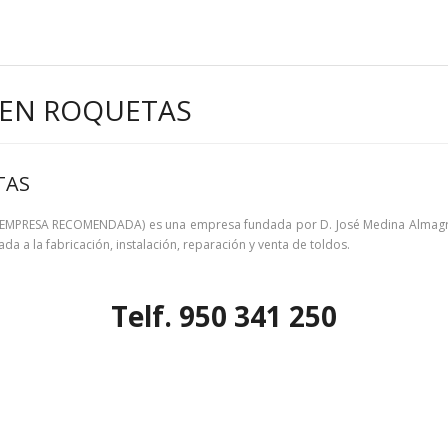
 EN ROQUETAS
TAS
PRESA RECOMENDADA) es una empresa fundada por D. José Medina Almagro, g
 a la fabricación, instalación, reparación y venta de toldos.
Telf. 950 341 250