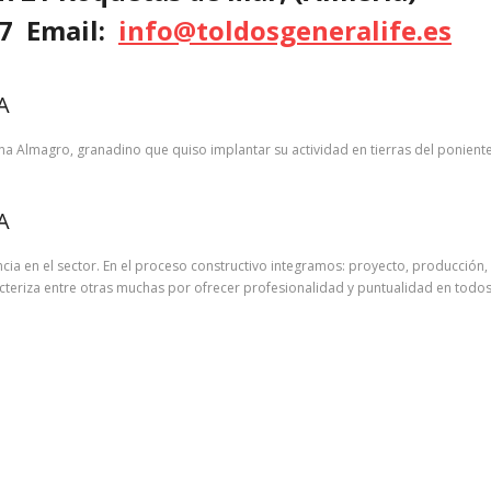
727 Email:
info@toldosgeneralife.es
A
a Almagro, granadino que quiso implantar su actividad en tierras del ponien
A
cia en el sector. En el proceso constructivo integramos: proyecto, producción
racteriza entre otras muchas por ofrecer profesionalidad y puntualidad en todos