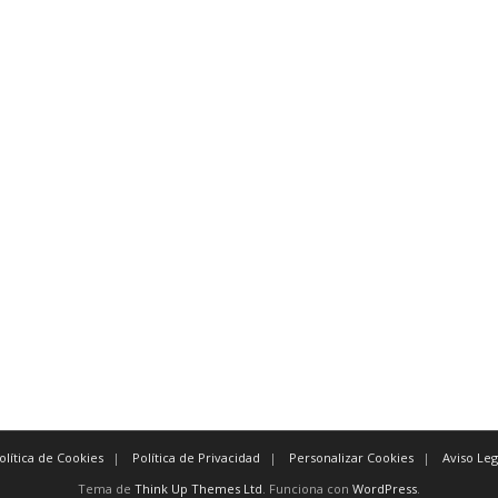
olítica de Cookies
Política de Privacidad
Personalizar Cookies
Aviso Leg
Tema de
Think Up Themes Ltd
. Funciona con
WordPress
.