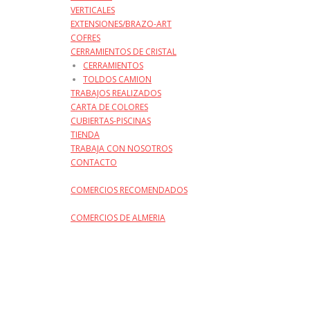
VERTICALES
EXTENSIONES/BRAZO-ART
COFRES
CERRAMIENTOS DE CRISTAL
CERRAMIENTOS
TOLDOS CAMION
TRABAJOS REALIZADOS
CARTA DE COLORES
CUBIERTAS-PISCINAS
TIENDA
TRABAJA CON NOSOTROS
CONTACTO
COMERCIOS RECOMENDADOS
COMERCIOS DE ALMERIA
por el contrario sin embargo al mismo tiempo
en contraste por otro lado en tanto que
de otro modo a pesar de (que) al contrario