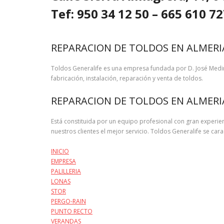
Tef: 950 34 12 50 – 665 610 
REPARACION DE TOLDOS EN ALMERI
Toldos Generalife es una empresa fundada por D. José Medin
fabricación, instalación, reparación y venta de toldos.
REPARACION DE TOLDOS EN ALMERI
Está constituida por un equipo profesional con gran experien
nuestros clientes el mejor servicio. Toldos Generalife se ca
INICIO
EMPRESA
PALILLERIA
LONAS
STOR
PERGO-RAIN
PUNTO RECTO
VERANDAS