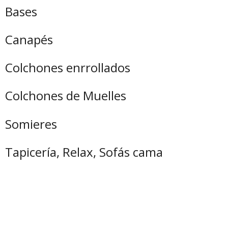
Bases
Canapés
Colchones enrrollados
Colchones de Muelles
Somieres
Tapicería, Relax, Sofás cama
por el contrario sin embargo al mismo tiempo
en contraste por otro lado en tanto que
de otro modo a pesar de (que) al contrario
de otra manera aunque
Para demostrar adición o complemento de una idea: