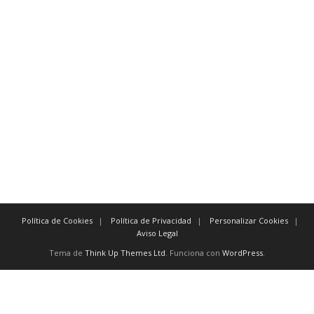
verdaderamente antes que nada
indiscutiblemente
Para evidenciar tiempo:
inmediatamente después
tan pronto como a más tardar
posteriormente antes de
previamente
También existen
conectores
como:
y, excepto, o, no, aún, para, así
Política de Cookies
Política de Privacidad
Personalizar Cookies
Aviso Legal
Tema de
Think Up Themes Ltd
. Funciona con
WordPress
.