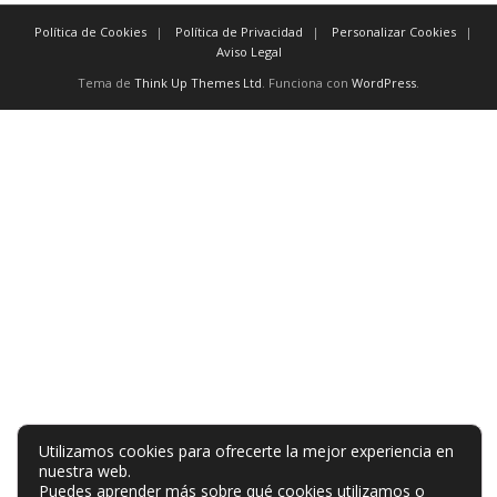
Política de Cookies
Política de Privacidad
Personalizar Cookies
Aviso Legal
Tema de
Think Up Themes Ltd
. Funciona con
WordPress
.
Utilizamos cookies para ofrecerte la mejor experiencia en
nuestra web.
Puedes aprender más sobre qué cookies utilizamos o