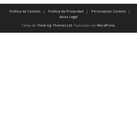
Política de Cookies
Política de Privacidad
Personalizar Cookies
Aviso Legal
Tema de
Think Up Themes Ltd
. Funciona con
WordPress
.