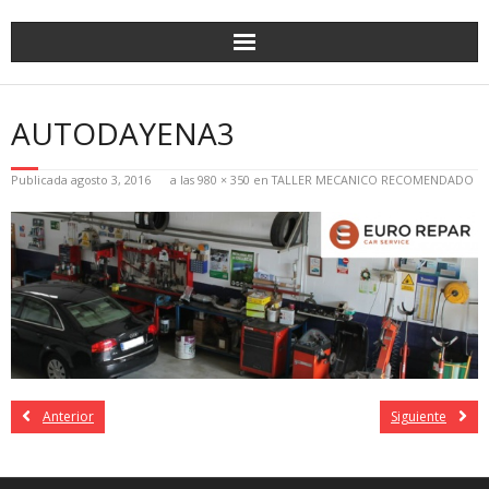
AUTODAYENA3
Publicada
agosto 3, 2016
a las
980 × 350
en
TALLER MECANICO RECOMENDADO
Anterior
Siguiente