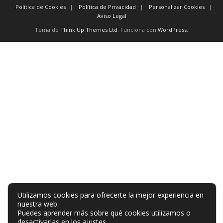
Política de Cookies
Política de Privacidad
Personalizar Cookies
Aviso Legal
Tema de
Think Up Themes Ltd
. Funciona con
WordPress
.
Utilizamos cookies para ofrecerte la mejor experiencia en
nuestra web.
Puedes aprender más sobre qué cookies utilizamos o
desactivarlas en los
ajustes
.