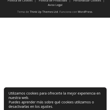
Política de Cookies
Política de Privacidad
Personalizar Cookies
Aviso Legal
Tema de
Think Up Themes Ltd
. Funciona con
WordPress
.
Utilizamos cookies para ofrecerte la mejor experiencia en
nuestra web.
Puedes aprender más sobre qué cookies utilizamos o
desactivarlas en los
ajustes
.