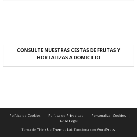
CONSULTE NUESTRAS CESTAS DE FRUTAS Y
HORTALIZAS A DOMICILIO
Política de Cookies
Política de Privacidad
Personalizar Cookies
Aviso Legal
Tema de
Think Up Themes Ltd
. Funciona con
WordPress
.