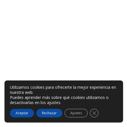
Utilizamos cookies para ofrecerte la mejor experiencia en
nuestra web.
Puedes aprender más sobre qué cookies utilizamos o
desactivarlas en los
ajustes
.
Cerrar el banner
Aceptar
Rechazar
Ajustes