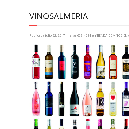
VINOSALMERIA
Publicada
julio 22, 2017
a las
633 × 384
en
TIENDA DE VINOS EN