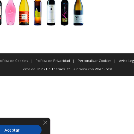
olítica de Cookies
Política de Privacidad
Personalizar Cookies
Aviso Leg
Tema de
Think Up Themes Ltd
. Funciona con
WordPress
.
Cerrar el banner de cookies RGPD
Aceptar