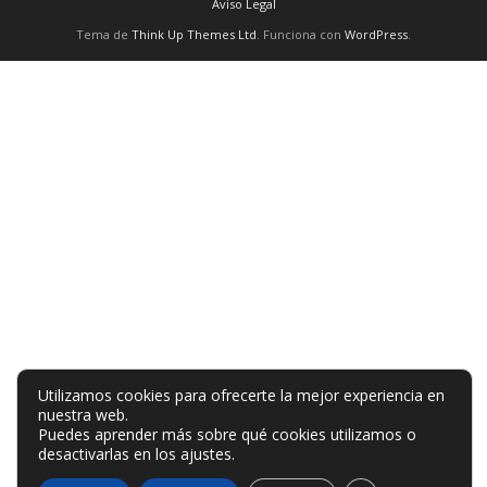
Aviso Legal
Tema de
Think Up Themes Ltd
. Funciona con
WordPress
.
Utilizamos cookies para ofrecerte la mejor experiencia en
nuestra web.
Puedes aprender más sobre qué cookies utilizamos o
desactivarlas en los
ajustes
.