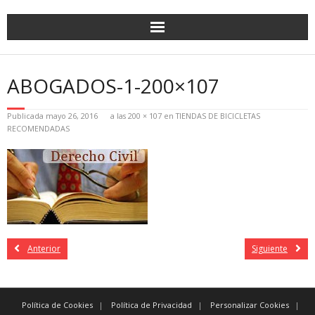
ABOGADOS-1-200×107
Publicada
mayo 26, 2016
a las
200 × 107
en
TIENDAS DE BICICLETAS
RECOMENDADAS
Anterior
Siguiente
Política de Cookies
Política de Privacidad
Personalizar Cookies