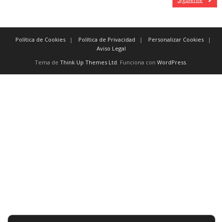
Política de Cookies
Política de Privacidad
Personalizar Cookies
Aviso Legal
Tema de
Think Up Themes Ltd
. Funciona con
WordPress
.