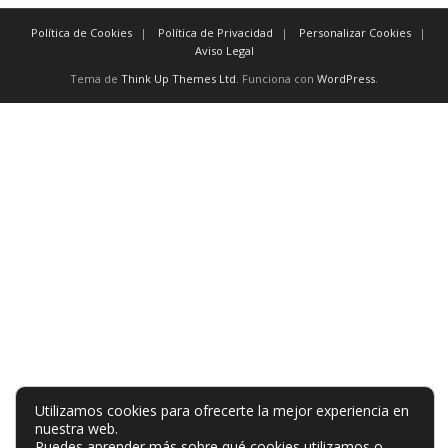
Política de Cookies
Política de Privacidad
Personalizar Cookies
Aviso Legal
Tema de
Think Up Themes Ltd
. Funciona con
WordPress
.
Utilizamos cookies para ofrecerte la mejor experiencia en
nuestra web.
Puedes aprender más sobre qué cookies utilizamos o