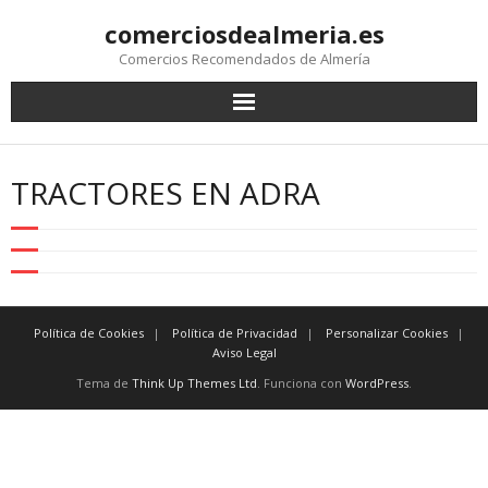
comerciosdealmeria.es
Comercios Recomendados de Almería
TRACTORES EN ADRA
Política de Cookies
Política de Privacidad
Personalizar Cookies
Aviso Legal
Tema de
Think Up Themes Ltd
. Funciona con
WordPress
.