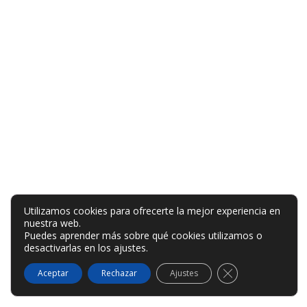
Utilizamos cookies para ofrecerte la mejor experiencia en
nuestra web.
Puedes aprender más sobre qué cookies utilizamos o
desactivarlas en los
ajustes
.
Cerrar el banner
Aceptar
Rechazar
Ajustes