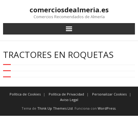
comerciosdealmeria.es
Comercios Recomendados de Almería
TRACTORES EN ROQUETAS
Política de Cookies
Política de Privacidad
Personalizar Cookies
Aviso Legal
Tema de
Think Up Themes Ltd
. Funciona con
WordPress
.