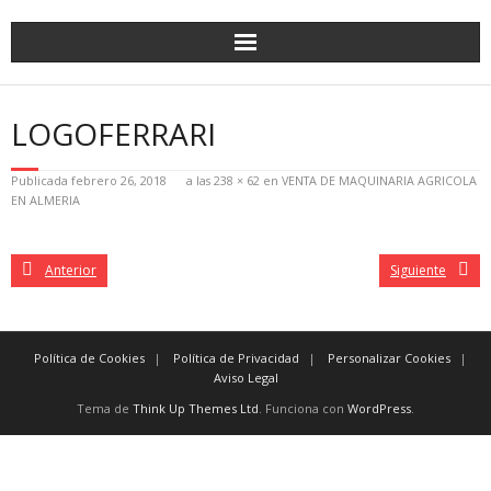
LOGOFERRARI
Publicada
febrero 26, 2018
a las
238 × 62
en
VENTA DE MAQUINARIA AGRICOLA
EN ALMERIA
Anterior
Siguiente
Política de Cookies
Política de Privacidad
Personalizar Cookies
Aviso Legal
Tema de
Think Up Themes Ltd
. Funciona con
WordPress
.