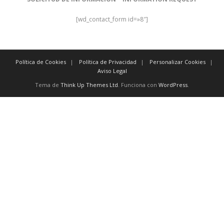
[wd_contact_form id=»8″]
Política de Cookies
Política de Privacidad
Personalizar Cookies
Aviso Legal
Tema de
Think Up Themes Ltd
. Funciona con
WordPress
.