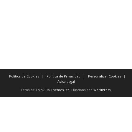
verdaderamente antes que nada
indiscutiblemente
Para evidenciar tiempo:
inmediatamente después
tan pronto como a más tardar
posteriormente antes de
previamente
Política de Cookies
Política de Privacidad
Personalizar Cookies
Aviso Legal
Tema de
Think Up Themes Ltd
. Funciona con
WordPress
.