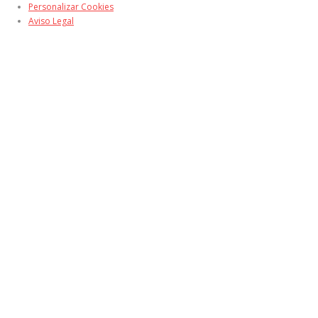
Personalizar Cookies
Aviso Legal
por el contrario sin embargo al mismo tiempo
en contraste por otro lado en tanto que
de otro modo a pesar de (que) al contrario
de otra manera aunque
Para demostrar adición o complemento de una idea: