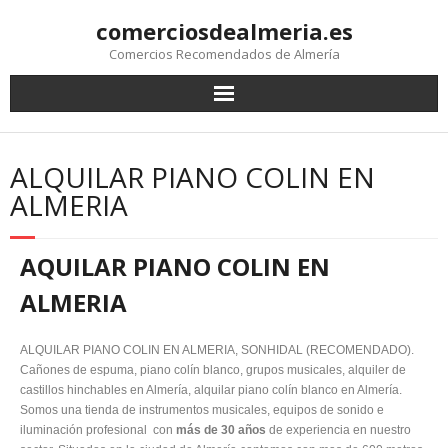
comerciosdealmeria.es
Comercios Recomendados de Almería
ALQUILAR PIANO COLIN EN
ALMERIA
AQUILAR PIANO COLIN EN
ALMERIA
ALQUILAR PIANO COLIN EN ALMERIA, SONHIDAL (RECOMENDADO).
Cañones de espuma, piano colín blanco, grupos musicales, alquiler de
castillos hinchables en Almería, alquilar piano colín blanco en Almería.
Somos una tienda de instrumentos musicales, equipos de sonido e
iluminación profesional con
más de 30 años
de experiencia en nuestro