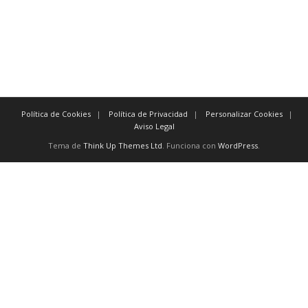
previamente
También existen
conectores
como:
y, excepto, o, no, aún, para, así
Política de Cookies
Política de Privacidad
Personalizar Cookies
Aviso Legal
Tema de
Think Up Themes Ltd
. Funciona con
WordPress
.