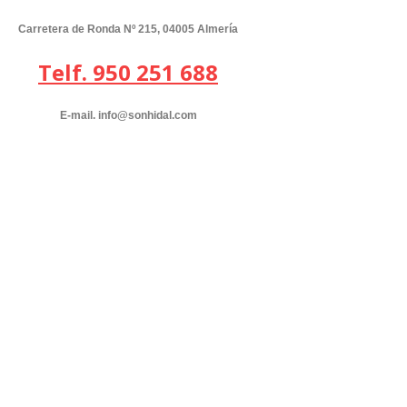
Carretera de Ronda Nº 215, 04005 Almería
Telf. 950 251 688
E-mail. info@sonhidal.com
por el contrario sin embargo al mismo tiempo
en contraste por otro lado en tanto que
de otro modo a pesar de (que) al contrario
de otra manera aunque
Para demostrar adición o complemento de una idea:
también lo siguiente seguidamente
de igual importancia de la misma manera igualmente
además / por otra par del mismo modo
Para enfatizar un tema en específico:
especialmente un ejemplo