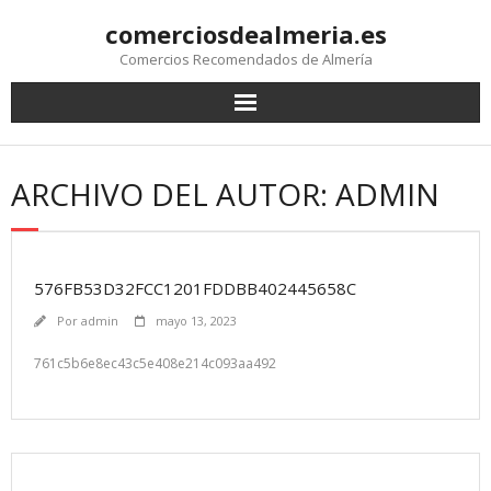
comerciosdealmeria.es
Comercios Recomendados de Almería
ARCHIVO DEL AUTOR: ADMIN
576FB53D32FCC1201FDDBB402445658C
Por
admin
mayo 13, 2023
761c5b6e8ec43c5e408e214c093aa492