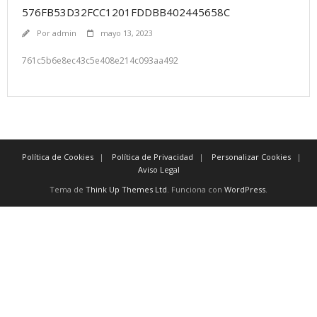
576FB53D32FCC1201FDDBB402445658C
Por
admin
mayo 13, 2023
761c5b6e8ec43c5e408e214c093aa492
Política de Cookies
Política de Privacidad
Personalizar Cookies
Aviso Legal
Tema de
Think Up Themes Ltd
. Funciona con
WordPress
.