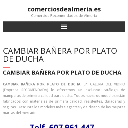
comerciosdealmeria.es
Comercios Recomendados de Almería
CAMBIAR BAÑERA POR PLATO
DE DUCHA
CAMBIAR BAÑERA POR PLATO DE DUCHA
CAMBIAR BAÑERA POR PLATO DE DUCHA.
En GALERIA DEL VIDRIO
(Empresa RECOMENDADA) le ofrecemos un exclusivo catálogo de
mamparas de primera calidad para ducha. Todos nuestros modelos están
fabricados con materiales de primera calidad, resistentes, duraderas y
seguras. Descubre los modelos más elegantes y de diseño de las mejores
marcas del mercado.
Telf. 607 961 447