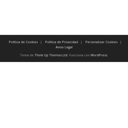
previamente
También existen
conectores
como:
y, excepto, o, no, aún, para, así
Política de Cookies
Política de Privacidad
Personalizar Cookies
Aviso Legal
Tema de
Think Up Themes Ltd
. Funciona con
WordPress
.