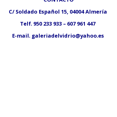
C/ Soldado Español 15, 04004 Almería
Telf. 950 233 933 – 607 961 447
E-mail. galeriadelvidrio@yahoo.es
por el contrario sin embargo al mismo tiempo
en contraste por otro lado en tanto que
de otro modo a pesar de (que) al contrario
de otra manera aunque
Para demostrar adición o complemento de una idea:
también lo siguiente seguidamente
de igual importancia de la misma manera igualmente
además / por otra par del mismo modo
Para enfatizar un tema en específico:
especialmente un ejemplo