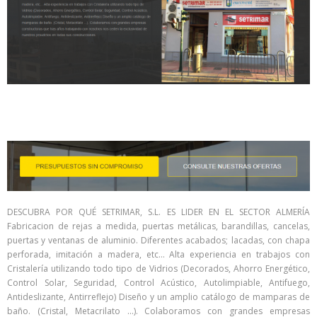
DESCUBRA POR QUÉ SETRIMAR, S.L. ES LIDER EN EL SECTOR ALMERÍA
Fabricacion de rejas a medida, puertas metálicas, barandillas, cancelas,
puertas y ventanas de aluminio. Diferentes acabados; lacadas, con chapa
perforada, imitación a madera, etc… Alta experiencia en trabajos con
Cristalería utilizando todo tipo de Vidrios (Decorados, Ahorro Energético,
Control Solar, Seguridad, Control Acústico, Autolimpiable, Antifuego,
Antideslizante, Antirreflejo) Diseño y un amplio catálogo de mamparas de
baño. (Cristal, Metacrilato …). Colaboramos con grandes empresas