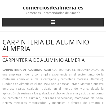
comerciosdealmeria.es
Comercios Recomendados de Almería
CARPINTERIA DE ALUMINIO
ALMERIA
CARPINTERIA DE ALUMINIO ALMERIA
CARPINTERIA DE ALUMINIO ALMERIA.
Setrimar, S.L. RECOMENDADA, es
una empresa líder y con amplia experiencia en el sector tanto de la
cristalería como en el de la cerrajería y carpintería metálica (Aluminio).
Fundada en Almería en el año 1983 por Sebastian Triviño Martinez, nuestra
empresa realiza cualquier trabajo en el mundo del vidrio, desde la
aplicación de resinas a los grabados al chorro de arena y ácidos, así como
de carpintería de aluminio, persianas venecianas, mamparas de baño,
cierres metálicos motorizados y manuales o frentes de armario e