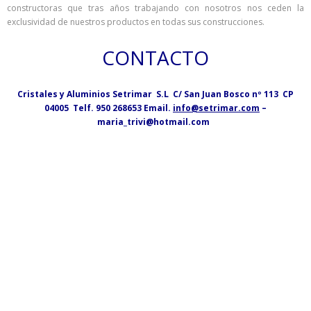
constructoras que tras años trabajando con nosotros nos ceden la
exclusividad de nuestros productos en todas sus construcciones.
CONTACTO
Cristales y Aluminios Setrimar S.L C/ San Juan Bosco nº 113 CP
04005 Telf. 950 268653 Email.
info@setrimar.com
–
maria_trivi@hotmail.com
por el contrario sin embargo al mismo tiempo
en contraste por otro lado en tanto que
de otro modo a pesar de (que) al contrario
de otra manera aunque
Para demostrar adición o complemento de una idea:
también lo siguiente seguidamente
de igual importancia de la misma manera igualmente
además / por otra par del mismo modo