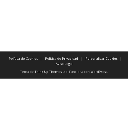
tan pronto como a más tardar
posteriormente antes de
previamente
También existen
conectores
como:
y, excepto, o, no, aún, para, así
Política de Cookies
Política de Privacidad
Personalizar Cookies
Aviso Legal
Tema de
Think Up Themes Ltd
. Funciona con
WordPress
.