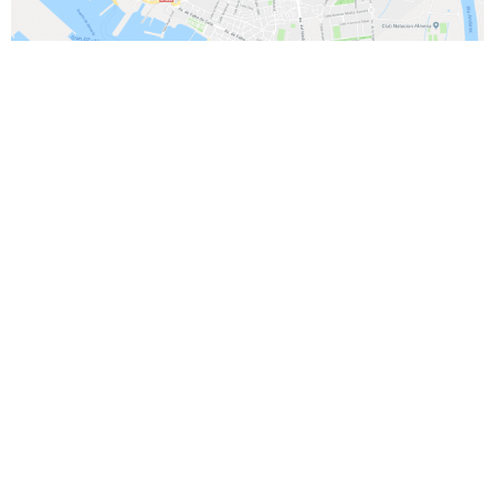
por el contrario sin embargo al mismo tiempo
en contraste por otro lado en tanto que
de otro modo a pesar de (que) al contrario
de otra manera aunque
Para demostrar adición o complemento de una idea:
también lo siguiente seguidamente
de igual importancia de la misma manera igualmente
además / por otra par del mismo modo
Para enfatizar un tema en específico:
especialmente un ejemplo
por ejemplo en el caso de
en particular
Para demostrar resultado:
en consecuencia obviamente de tal manera que