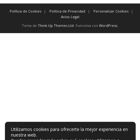
Política de Cookies
Política de Privacidad
Personalizar Cookies
Aviso Legal
Tema de
Think Up Themes Ltd
. Funciona con
WordPress
.
Utilizamos cookies para ofrecerte la mejor experiencia en
nuestra web.