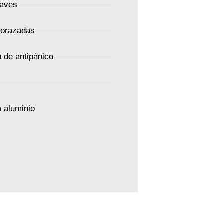
laves
corazadas
 de antipánico
a aluminio