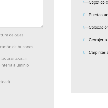
Copia de l
Puertas a
Colocación
tura de cajas
Cerrajería
cación de buzones
Carpinterí
tas acorazadas
intería aluminio
cidad)