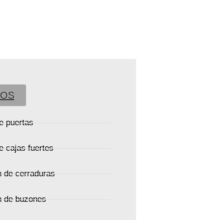
IOS
e puertas
e cajas fuertes
 de cerraduras
n de buzones