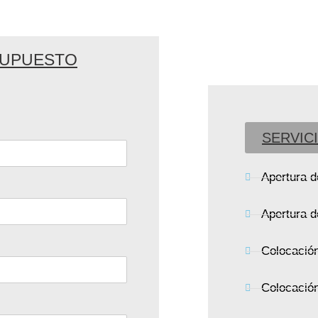
SUPUESTO
SERVIC
Apertura d
Apertura d
Colocación
Colocació