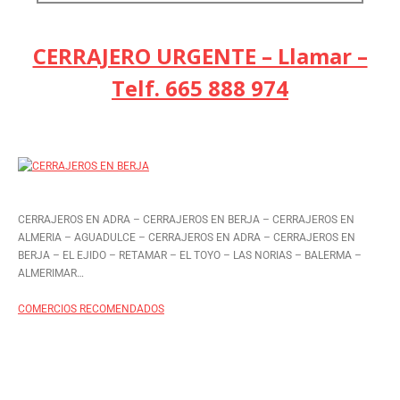
CERRAJERO URGENTE – Llamar –
Telf. 665 888 974
CERRAJEROS EN ADRA – CERRAJEROS EN BERJA – CERRAJEROS EN
ALMERIA – AGUADULCE – CERRAJEROS EN ADRA – CERRAJEROS EN
BERJA – EL EJIDO – RETAMAR – EL TOYO – LAS NORIAS – BALERMA –
ALMERIMAR…
COMERCIOS RECOMENDADOS
en contraste por otro lado en tanto que
de otro modo a pesar de (que) al contrario
de otra manera aunque