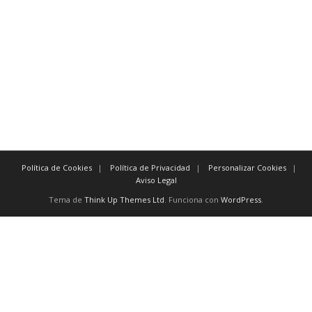
Para demostrar adición o complemento de una idea:
también lo siguiente seguidamente
de igual importancia de la misma manera igualmente
además / por otra par del mismo modo
Para enfatizar un tema en específico:
Política de Cookies
Política de Privacidad
Personalizar Cookies
Aviso Legal
Tema de
Think Up Themes Ltd
. Funciona con
WordPress
.