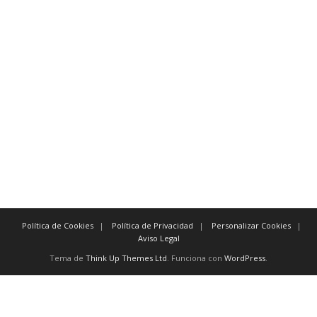
verdaderamente antes que nada
indiscutiblemente
Para evidenciar tiempo:
inmediatamente después
tan pronto como a más tardar
posteriormente antes de
previamente,
Política de Cookies
Política de Privacidad
Personalizar Cookies
Aviso Legal
Tema de
Think Up Themes Ltd
. Funciona con
WordPress
.