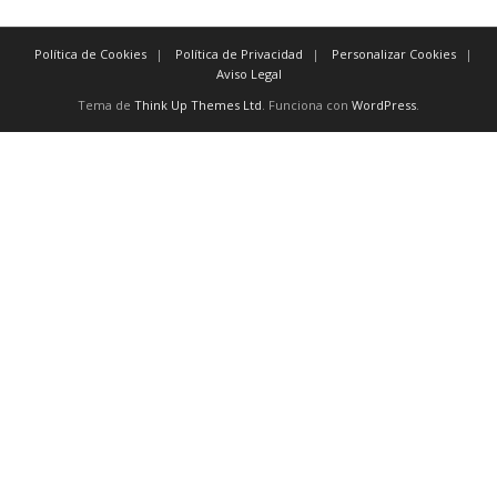
Política de Cookies
Política de Privacidad
Personalizar Cookies
Aviso Legal
Tema de
Think Up Themes Ltd
. Funciona con
WordPress
.