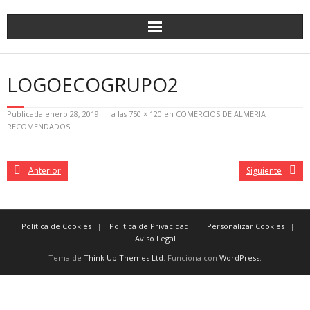
LOGOECOGRUPO2
Publicada
enero 28, 2019
a las
750 × 120
en
COMERCIOS DE ALMERIA
RECOMENDADOS
Anterior
Siguiente
Política de Cookies
Política de Privacidad
Personalizar Cookies
Aviso Legal
Tema de
Think Up Themes Ltd
. Funciona con
WordPress
.