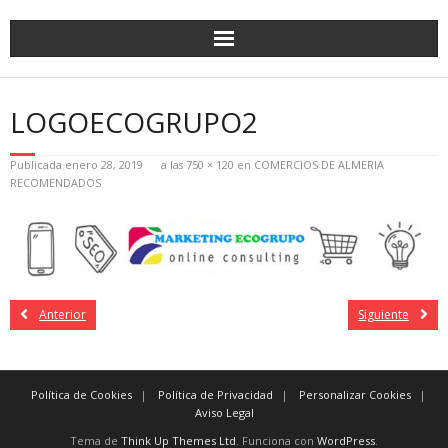
LOGOECOGRUPO2
Publicada
enero 28, 2019
a las
750 × 120
en
COMERCIOS DE ALMERIA
RECOMENDADOS
Anterior
Siguiente
Política de Cookies
Política de Privacidad
Personalizar Cookies
Aviso Legal
Tema de
Think Up Themes Ltd
. Funciona con
WordPress
.