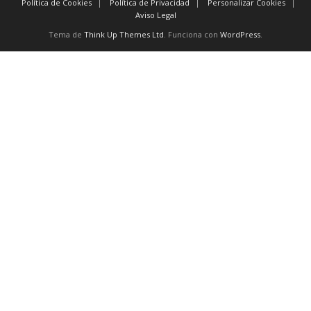
Política de Cookies
Política de Privacidad
Personalizar Cookies
Aviso Legal
Tema de
Think Up Themes Ltd
. Funciona con
WordPress
.