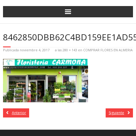
8462850DBB62C4BD159EE1AD55
Publicada
noviembre 4, 2017
a las
280 × 143
en
COMPRAR FLORES EN ALMERIA
Anterior
Siguiente