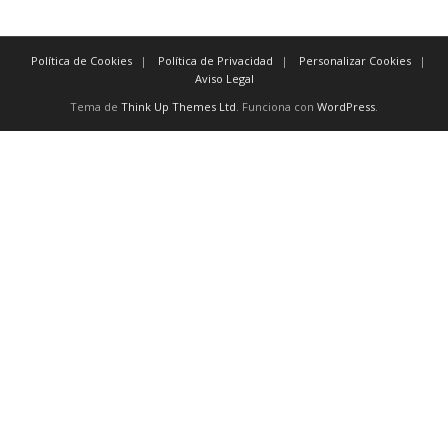
Política de Cookies
Política de Privacidad
Personalizar Cookies
Aviso Legal
Tema de
Think Up Themes Ltd
. Funciona con
WordPress
.