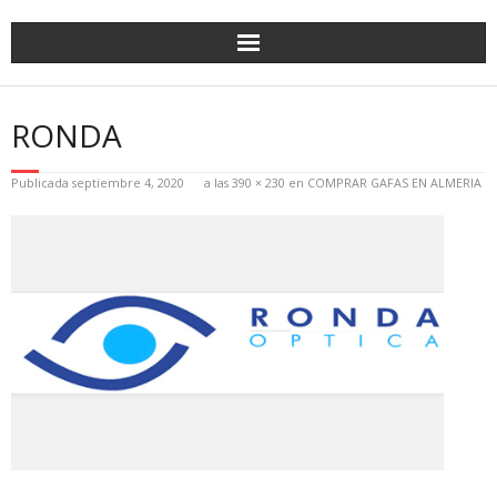
RONDA
Publicada
septiembre 4, 2020
a las
390 × 230
en
COMPRAR GAFAS EN ALMERIA