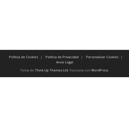
también lo siguiente seguidamente
de igual importancia de la misma manera igualmente
además / por otra par del mismo modo especialmente un
ejemplo
por ejemplo
Política de Cookies
Política de Privacidad
Personalizar Cookies
Aviso Legal
Tema de
Think Up Themes Ltd
. Funciona con
WordPress
.