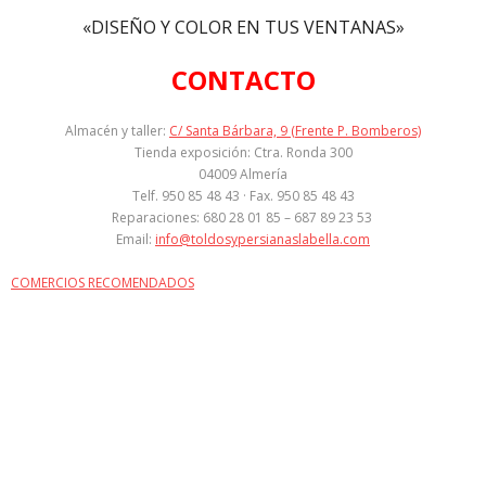
«DISEÑO Y COLOR EN TUS VENTANAS»
CONTACTO
Almacén y taller:
C/ Santa Bárbara, 9 (Frente P. Bomberos)
Tienda exposición: Ctra. Ronda 300
04009 Almería
Telf. 950 85 48 43 · Fax. 950 85 48 43
Reparaciones: 680 28 01 85 – 687 89 23 53
Email:
info@toldosypersianaslabella.com
COMERCIOS RECOMENDADOS
por el contrario sin embargo al mismo tiempo
en contraste por otro lado en tanto que
de otro modo a pesar de (que) al contrario
de otra manera aunque
Para demostrar adición o complemento de una idea: