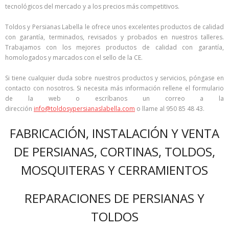
tecnológicos del mercado y a los precios más competitivos.
Toldos y Persianas Labella le ofrece unos excelentes productos de calidad
con garantía, terminados, revisados y probados en nuestros talleres.
Trabajamos con los mejores productos de calidad con garantía,
homologados y marcados con el sello de la CE.
Si tiene cualquier duda sobre nuestros productos y servicios, póngase en
contacto con nosotros. Si necesita más información rellene el formulario
de la web o escríbanos un correo a la
dirección
info@toldosypersianaslabella.com
o llame al 950 85 48 43.
FABRICACIÓN, INSTALACIÓN Y VENTA
DE PERSIANAS, CORTINAS, TOLDOS,
MOSQUITERAS Y CERRAMIENTOS
REPARACIONES DE PERSIANAS Y
TOLDOS