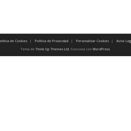
olítica de Cookies
Política de Privacidad
Personalizar Cookies
Aviso Leg
Tema de
Think Up Themes Ltd
. Funciona con
WordPress
.