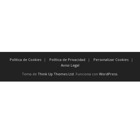
posteriormente antes de
previamente
También existen
conectores
como:
y, excepto, o, no, aún, para, así
Política de Cookies
Política de Privacidad
Personalizar Cookies
Aviso Legal
Tema de
Think Up Themes Ltd
. Funciona con
WordPress
.