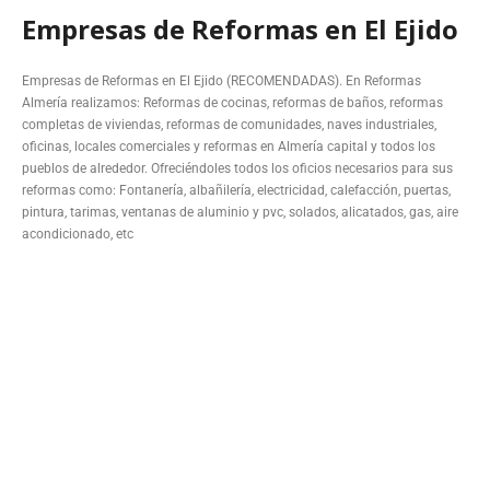
Empresas de Reformas en El Ejido
Empresas de Reformas en El Ejido (RECOMENDADAS). En Reformas
Almería realizamos: Reformas de cocinas, reformas de baños, reformas
completas de viviendas, reformas de comunidades, naves industriales,
oficinas, locales comerciales y reformas en Almería capital y todos los
pueblos de alrededor. Ofreciéndoles todos los oficios necesarios para sus
reformas como: Fontanería, albañilería, electricidad, calefacción, puertas,
pintura, tarimas, ventanas de aluminio y pvc, solados, alicatados, gas, aire
acondicionado, etc
también lo siguiente y seguidamente
de igual importancia y de la misma manera igualmente
además / por otra parte y del mismo modo
Para enfatizar un tema en específico:
ALBAÑILES EN ALMERIA
por ejemplo en el caso de
en particular