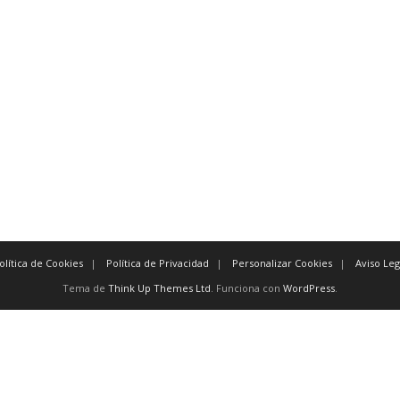
olítica de Cookies
Política de Privacidad
Personalizar Cookies
Aviso Leg
Tema de
Think Up Themes Ltd
. Funciona con
WordPress
.