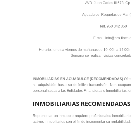
AVD. Juan Carlos III 573 C
Aguadulce, Roquetas de Mar (
Telf. 950 342 850
E-mail. info@pro-finca.
Horario: lunes a viernes de mañanas de 10 :00h a 14:00h
Semana se realizan visitas concertad
INMOBILIARIAS EN AGUADULCE (RECOMENDADAS)
Ofre
su adquisición hasta su definitiva transmisión. Nos ocupa
personalizadas a las Entidades Financieras e Inmobiliarias, en
INMOBILIARIAS RECOMENDADAS
Representar un inmueble requiere profesionales inmobiliario
activos inmobiliarios con el fin de incrementar su rentabili