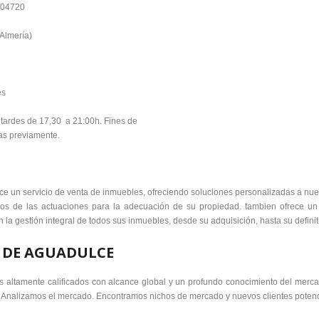
p 04720
Almería)
es
 tardes de 17,30 a 21:00h. Fines de
as previamente.
ce un servicio de venta de inmuebles, ofreciendo soluciones personalizadas a nues
mos de las actuaciones para la adecuación de su propiedad. tambien ofrece un s
 la gestión integral de todos sus inmuebles, desde su adquisición, hasta su definit
 DE AGUADULCE
s altamente calificados con alcance global y un profundo conocimiento del merca
dad. Analizamos el mercado. Encontramos nichos de mercado y nuevos clientes potenc