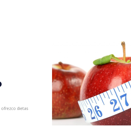
o
, ofrezco dietas