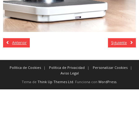
Anterior
Siguiente
Política de Cookies
Política de Privacidad
Personalizar Cookies
Aviso Legal
Tema de
Think Up Themes Ltd
. Funciona con
WordPress
.