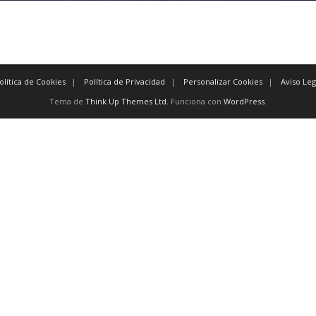
olítica de Cookies
Política de Privacidad
Personalizar Cookies
Aviso Leg
Tema de
Think Up Themes Ltd
. Funciona con
WordPress
.