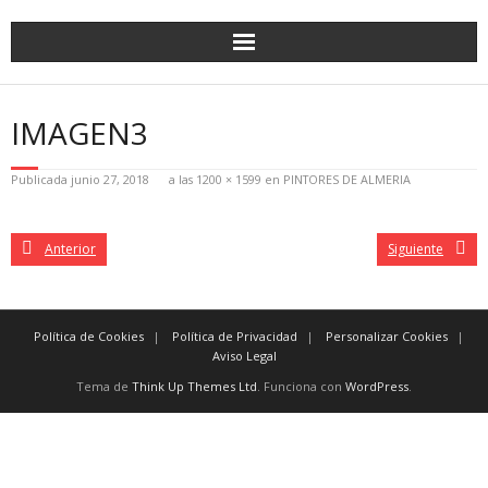
IMAGEN3
Publicada
junio 27, 2018
a las
1200 × 1599
en
PINTORES DE ALMERIA
Anterior
Siguiente
Política de Cookies
Política de Privacidad
Personalizar Cookies
Aviso Legal
Tema de
Think Up Themes Ltd
. Funciona con
WordPress
.