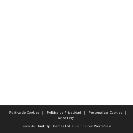
Para evidenciar tiempo:
inmediatamente después
tan pronto como a más tardar
posteriormente antes de
indiscutiblemente
especialmente un ejemplo
por ejemplo en el caso de
en particular
Para demostrar resultado:
Política de Cookies
Política de Privacidad
Personalizar Cookies
Aviso Legal
Tema de
Think Up Themes Ltd
. Funciona con
WordPress
.